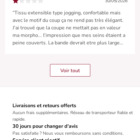
30/05/2026
“Tissu extensible type jogging, confortable mais
avec le motif du coup ça ne rend pas très élégant.
J'ai trouvé que la coupe ne mettait pas en valeur
ma morpho... l'impression que mes seins étaient a
peine couverts. La bande devrait etre plus large
pour les grandes tailles... je l'ai porté une seule
fois chez moi mais je n'aurais pas pu sortir...”
Voir tout
Livraisons et retours offerts
Aucun frais supplémentaires. Réseau de transporteur fiable et
rapide.
30 jours pour changer d'avis
Pas satisfaite ? Nous vous remboursons sans conditions.