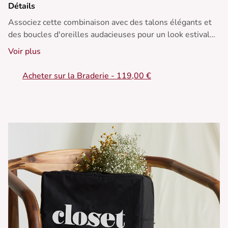
Détails
Associez cette combinaison avec des talons élégants et
des boucles d'oreilles audacieuses pour un look estival
parfait.
Voir plus
• Combinaison cintrée en viscose
Acheter sur la Braderie - 119,00 €
• Décolleté plongeant flatteur
• Bretelles ajustables nouables
• Bas évasé pour une touche chic
• Motif imprimé dynamique