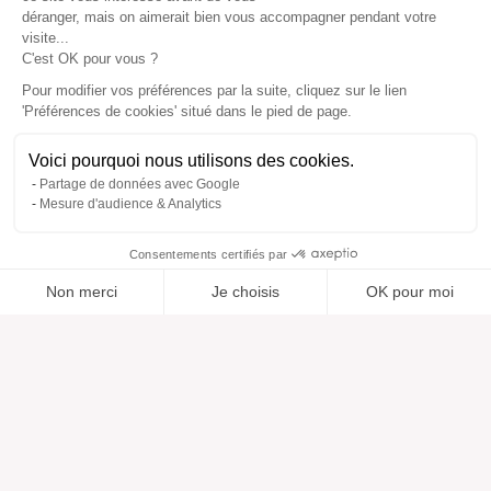
déranger, mais on aimerait bien vous accompagner pendant votre
visite...
C'est OK pour vous ?
Pour modifier vos préférences par la suite, cliquez sur le lien
'Préférences de cookies' situé dans le pied de page.
Voici pourquoi nous utilisons des cookies.
Partage de données avec Google
Mesure d'audience & Analytics
Consentements certifiés par
Non merci
Je choisis
OK pour moi
Ajouté à “”
Ajouté à la wishlist
Ajouter à une liste
Voir
Axeptio consent
Plateforme de Gestion du Consentement : Personnalisez vos O
Notre plateforme vous permet d'adapter et de gérer vos paramètr
Aide
À propos
Centre d'aide
Nos marques