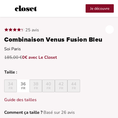
Je découvre
25 avis
Combinaison Venus Fusion Bleu
Soi Paris
185,00 €
0€ avec Le Closet
Taille :
34
36
38
40
42
44
FR
FR
FR
FR
FR
FR
Guide des tailles
Comment ça taille ?
Basé sur 26 avis