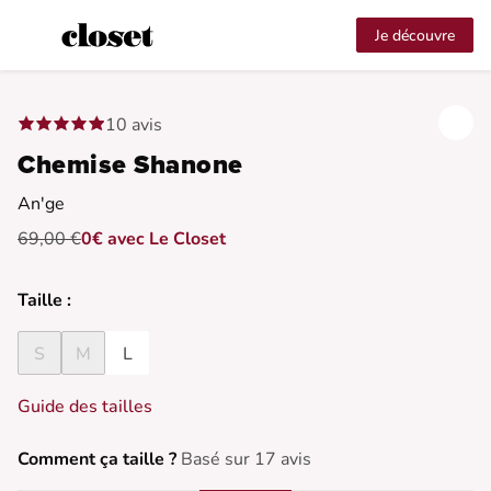
Je découvre
10 avis
Chemise Shanone
An'ge
69,00 €
0€ avec Le Closet
Taille :
S
M
L
Guide des tailles
Comment ça taille ?
Basé sur 17 avis