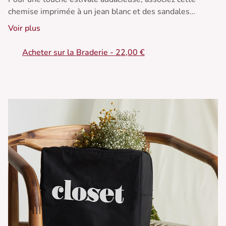
chemise imprimée à un jean blanc et des sandales
dorées. Idéale pour les journées ensoleillées.
Voir plus
• Chemise à imprimé
Acheter sur la Braderie - 22,00 €
• Coupe ample
• Manches courtes
• Col chemise
• Mélange de motifs colorés