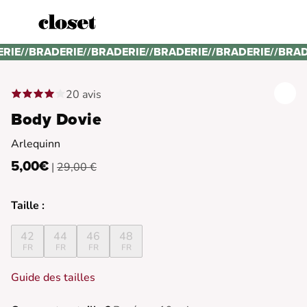
ERIE
//
BRADERIE
//
BRADERIE
//
BRADERIE
//
BRADERIE
//
BRAD
20 avis
Body Dovie
Arlequinn
5,00€
|
29,00 €
Taille :
42
44
46
48
FR
FR
FR
FR
Guide des tailles