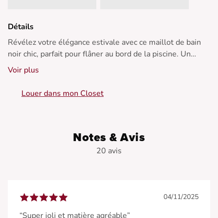
Détails
Révélez votre élégance estivale avec ce maillot de bain
noir chic, parfait pour flâner au bord de la piscine. Un
must-have pour toute saison ensoleillée !
Voir plus
•Body noir élégant
Louer dans mon Closet
• Encolure en V plongeante
• Bretelles larges et confortables
• Dos échancré séduisant
• Design épuré et intemporel
Notes & Avis
20 avis
04/11/2025
“Super joli et matière agréable”