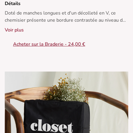
Détails
Doté de manches longues et d'un décolleté en V, ce
chemisier présente une bordure contrastée au niveau du
col.
Voir plus
• Chemisier femme motifs animalier
• À manches longues
Acheter sur la Braderie - 24,00 €
• Popover
• Col en V
• Col à finitions contrastées