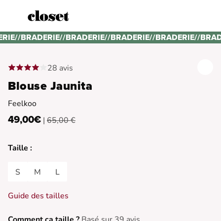
ERIE
//
BRADERIE
//
BRADERIE
//
BRADERIE
//
BRADERIE
//
BRAD
28 avis
Blouse Jaunita
Feelkoo
49,00€
|
65,00 €
Taille :
S
M
L
Guide des tailles
Comment ça taille ?
Basé sur 39 avis