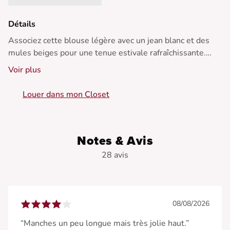
Détails
Associez cette blouse légère avec un jean blanc et des
mules beiges pour une tenue estivale rafraîchissante.
Parfait en toute saison !
Voir plus
• Blouse à pois
Louer dans mon Closet
• Col à volants
• Manches longues
• Détail de nœud à l'encolure
• Motif à pois
Notes & Avis
28 avis
08/08/2026
“Manches un peu longue mais très jolie haut.”