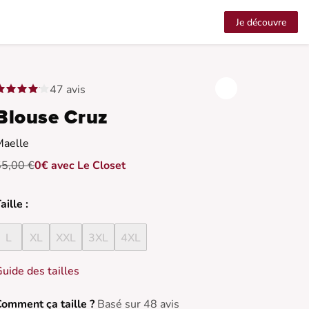
Je découvre
47 avis
Blouse Cruz
Maelle
55,00 €
0€ avec Le Closet
aille :
L
XL
XXL
3XL
4XL
uide des tailles
omment ça taille ?
Basé sur 48 avis