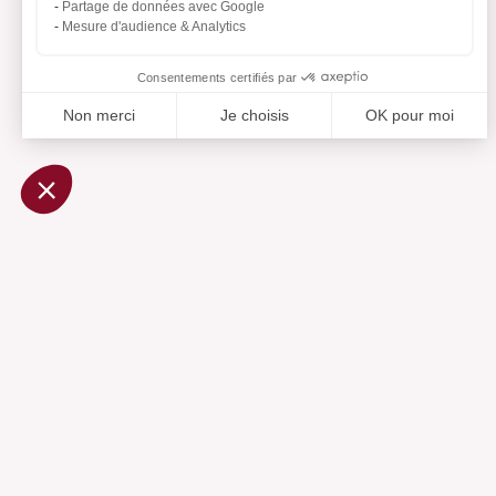
Partage de données avec Google
Mesure d'audience & Analytics
Consentements certifiés par
Non merci
Je choisis
OK pour moi
Axeptio consent
Plateforme de Gestion du Consentement : Personnalisez vo
Notre plateforme vous permet d'adapter et de gérer vos param
Ajouté 
Aj
Aide
Centre d'aide
Contactez-nous
Préférences cookies
Services