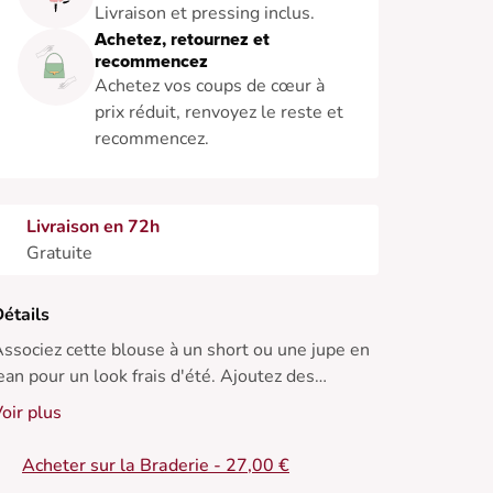
Livraison et pressing inclus.
Achetez, retournez et
recommencez
Achetez vos coups de cœur à
prix réduit, renvoyez le reste et
recommencez.
Livraison en 72h
Gratuite
étails
ssociez cette blouse à un short ou une jupe en
ean pour un look frais d'été. Ajoutez des
andales pour une touche de chic décontracté.
oir plus
 Blouse en coton
Acheter sur la Braderie - 27,00 €
 Col en V sculpté