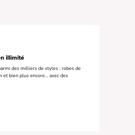
 Manches courtes
• Fermeture boutonnée
 Motif citron
 illimité
armi des milliers de styles : robes de
m et bien plus encore… avec des