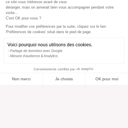
ce site vous intéresse avant de vous
déranger, mais on aimerait bien vous accompagner pendant votre
visite...
C'est OK pour vous ?
Pour modifier vos préférences par la suite, cliquez sur le lien
'Préférences de cookies' situé dans le pied de page.
Voici pourquoi nous utilisons des cookies.
Partage de données avec Google
Mesure d'audience & Analytics
Consentements certifiés par
Non merci
Je choisis
OK pour moi
Ajouté à “”
Ajouté à la wishlist
Ajouter à une liste
Voir
Axeptio consent
Plateforme de Gestion du Consentement : Personnalisez vos O
Notre plateforme vous permet d'adapter et de gérer vos paramètr
Aide
À propos
Centre d'aide
Nos marques