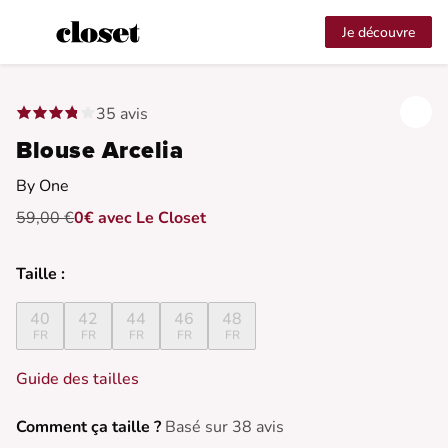
Je découvre
35 avis
Blouse Arcelia
By One
59,00 €
0€ avec Le Closet
Taille :
40
42
44
46
48
FR
FR
FR
FR
FR
Guide des tailles
Comment ça taille ?
Basé sur 38 avis