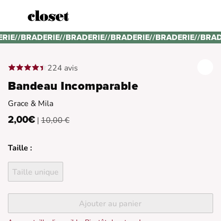
ERIE
//
BRADERIE
//
BRADERIE
//
BRADERIE
//
BRADERIE
//
BRAD
224 avis
Bandeau Incomparable
Grace & Mila
2,00€
|
10,00 €
Taille :
Taille unique
Ajouter au panier