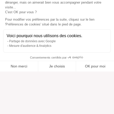
déranger, mais on aimerait bien vous accompagner pendant votre
visite...
C'est OK pour vous ?
Pour modifier vos préférences par la suite, cliquez sur le lien
'Préférences de cookies' situé dans le pied de page.
Voici pourquoi nous utilisons des cookies.
Partage de données avec Google
Mesure d'audience & Analytics
Consentements certifiés par
Non merci
Je choisis
OK pour moi
Ajouté à “”
Ajouté à la wishlist
Ajouter à une liste
Voir
Axeptio consent
Plateforme de Gestion du Consentement : Personnalisez vos O
Notre plateforme vous permet d'adapter et de gérer vos paramètr
Aide
À propos
Centre d'aide
Nos marques
Contactez-nous
Les avis