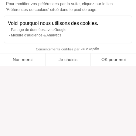
Pour modifier vos préférences par la suite, cliquez sur le lien
'Préférences de cookies' situé dans le pied de page.
Voici pourquoi nous utilisons des cookies.
Partage de données avec Google
Mesure d'audience & Analytics
Consentements certifiés par
Non merci
Je choisis
OK pour moi
Ajouté à “”
Ajouté à la wishlist
Ajouter à une liste
Voir
Axeptio consent
Plateforme de Gestion du Consentement : Personnalisez vos O
Notre plateforme vous permet d'adapter et de gérer vos paramètr
Aide
À propos
Centre d'aide
Nos marques
Contactez-nous
Les avis
Préférences cookies
Notre vision
Mode responsable