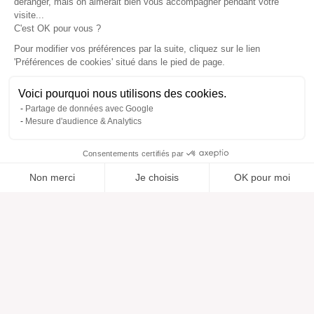
déranger, mais on aimerait bien vous accompagner pendant votre
visite...
C'est OK pour vous ?
Pour modifier vos préférences par la suite, cliquez sur le lien
'Préférences de cookies' situé dans le pied de page.
Voici pourquoi nous utilisons des cookies.
Partage de données avec Google
Mesure d'audience & Analytics
Consentements certifiés par
Non merci
Je choisis
OK pour moi
Ajouté à “”
Ajouté à la wishlist
Ajouter à une liste
Voir
Axeptio consent
Plateforme de Gestion du Consentement : Personnalisez vos O
Notre plateforme vous permet d'adapter et de gérer vos paramètr
Aide
À propos
Centre d'aide
Nos marques
Contactez-nous
Les avis