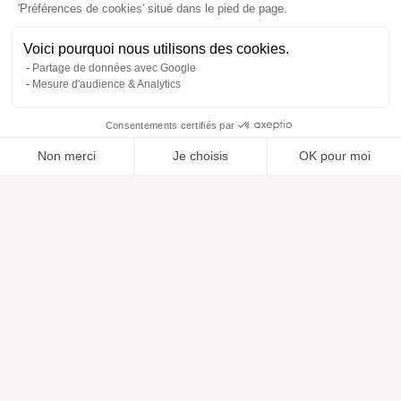
'Préférences de cookies' situé dans le pied de page.
Voici pourquoi nous utilisons des cookies.
Partage de données avec Google
Mesure d'audience & Analytics
Consentements certifiés par
Non merci
Je choisis
OK pour moi
Ajouté à “”
Ajouté à la wishlist
Ajouter à une liste
Voir
Axeptio consent
Plateforme de Gestion du Consentement : Personnalisez vos O
Notre plateforme vous permet d'adapter et de gérer vos paramètr
Aide
À propos
Centre d'aide
Nos marques
Contactez-nous
Les avis
Préférences cookies
Notre vision
Mode responsable
Services
Presse