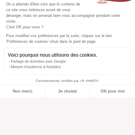
On a attendu d'être sûrs que le contenu de
ce site vous intéresse avant de vous
déranger, mais on aimerait bien vous accompagner pendant votre
visite...
C'est OK pour vous ?
Pour modifier vos préférences par la suite, cliquez sur le lien
'Préférences de cookies' situé dans le pied de page.
Voici pourquoi nous utilisons des cookies.
Partage de données avec Google
Mesure d'audience & Analytics
Consentements certifiés par
Non merci
Je choisis
OK pour moi
Ajouté à “”
Ajouté à la wishlist
Ajouter à une liste
Voir
Axeptio consent
Plateforme de Gestion du Consentement : Personnalisez vos O
Notre plateforme vous permet d'adapter et de gérer vos paramètr
Aide
À propos