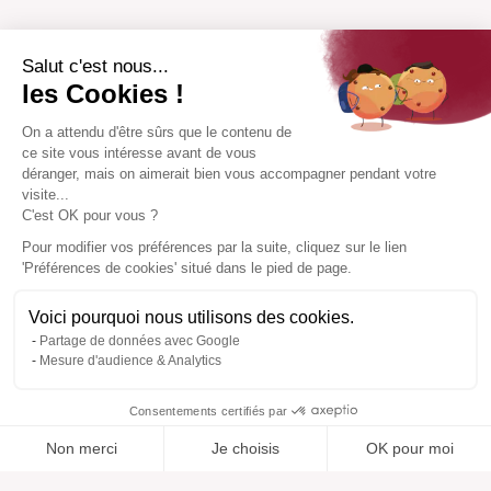
Salut c'est nous...
les Cookies !
On a attendu d'être sûrs que le contenu de
ce site vous intéresse avant de vous
déranger, mais on aimerait bien vous accompagner pendant votre
visite...
C'est OK pour vous ?
Pour modifier vos préférences par la suite, cliquez sur le lien
'Préférences de cookies' situé dans le pied de page.
Voici pourquoi nous utilisons des cookies.
Partage de données avec Google
Mesure d'audience & Analytics
Consentements certifiés par
Non merci
Je choisis
OK pour moi
Ajouté à “”
Ajouté à la wishlist
Ajouter à une liste
Voir
Axeptio consent
Plateforme de Gestion du Consentement : Personnalisez vos O