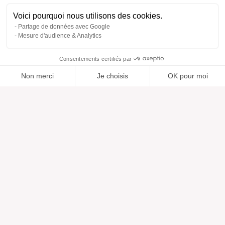
Voici pourquoi nous utilisons des cookies.
Partage de données avec Google
Mesure d'audience & Analytics
Consentements certifiés par
Non merci
Je choisis
OK pour moi
Ajouté à “”
Ajouté à la wishlist
Ajouter à une liste
Voir
Axeptio consent
Plateforme de Gestion du Consentement : Personnalisez vos O
Notre plateforme vous permet d'adapter et de gérer vos paramètr
Aide
À propos
Centre d'aide
Nos marques
Contactez-nous
Les avis
Préférences cookies
Notre vision
Mode responsable
Services
Presse
Morphologies