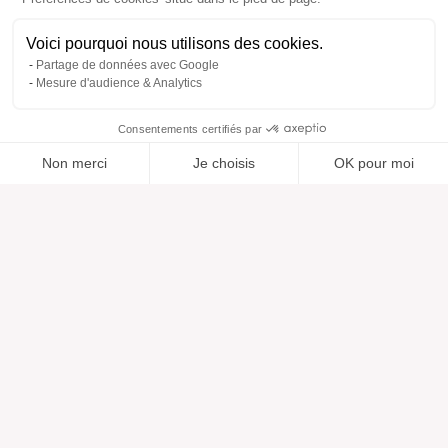
Voici pourquoi nous utilisons des cookies.
Partage de données avec Google
Mesure d'audience & Analytics
Consentements certifiés par
Non merci
Je choisis
OK pour moi
Ajouté à “”
Ajouté à la wishlist
Ajouter à une liste
Voir
Axeptio consent
Plateforme de Gestion du Consentement : Personnalisez vos O
Notre plateforme vous permet d'adapter et de gérer vos paramètr
Aide
À propos
Centre d'aide
Nos marques
Contactez-nous
Les avis
Préférences cookies
Notre vision
Mode responsable
Services
Presse
Morphologies