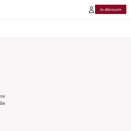
Je découvre
re 
le 