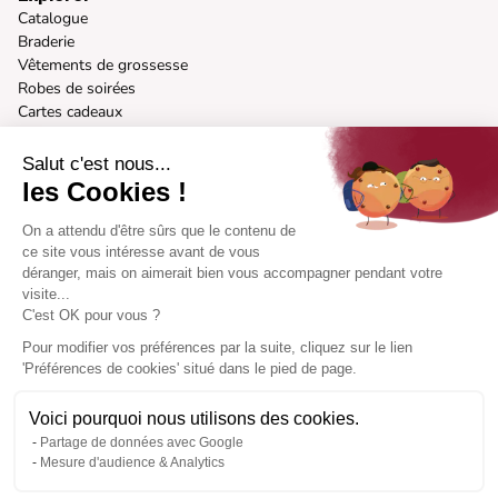
Catalogue
Braderie
Vêtements de grossesse
Robes de soirées
Cartes cadeaux
A propos
Notre vision
Salut c'est nous...
Nos marques
les Cookies !
Mode responsable
Presse
On a attendu d'être sûrs que le contenu de
Morphologies
ce site vous intéresse avant de vous
Devenir ambassadrice
déranger, mais on aimerait bien vous accompagner pendant votre
visite...
Aide
C'est OK pour vous ?
Comment ça marche
Centre d'aide
Pour modifier vos préférences par la suite, cliquez sur le lien
FAQ
'Préférences de cookies' situé dans le pied de page.
Contactez-nous
Préférences cookies
Voici pourquoi nous utilisons des cookies.
Partage de données avec Google
Mesure d'audience & Analytics
Langue du site