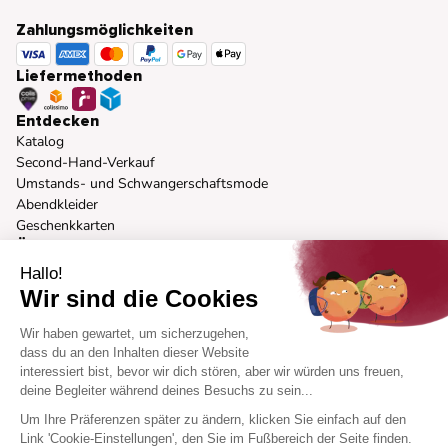
Zahlungsmöglichkeiten
Liefermethoden
Entdecken
Katalog
Second-Hand-Verkauf
Umstands- und Schwangerschaftsmode
Abendkleider
Geschenkkarten
Über uns
Unsere Vision
Hallo!
Unsere Marken
Wir sind die Cookies
Verantwortungsvolle Mode
Presse
Wir haben gewartet, um sicherzugehen,
Körperformen
dass du an den Inhalten dieser Website
Markenbotschafter-Programm
interessiert bist, bevor wir dich stören, aber wir würden uns freuen,
Hilfe
deine Begleiter während deines Besuchs zu sein...
So funktioniert's
Um Ihre Präferenzen später zu ändern, klicken Sie einfach auf den
Hilfe-Center
Link 'Cookie-Einstellungen', den Sie im Fußbereich der Seite finden.