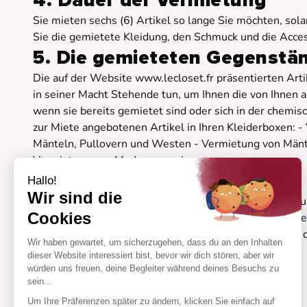
4. Dauer der Vermietung
Sie mieten sechs (6) Artikel so lange Sie möchten, so
Sie die gemietete Kleidung, den Schmuck und die Acce
5. Die gemieteten Gegenstä
Die auf der Website www.lecloset.fr präsentierten Ar
in seiner Macht Stehende tun, um Ihnen die von Ihnen au
wenn sie bereits gemietet sind oder sich in der chemis
zur Miete angebotenen Artikel in Ihren Kleiderboxen:
Mänteln, Pullovern und Westen - Vermietung von Mänt
Vermietung von Modeaccessoires
6. Schäden
Hallo!
Wir sind die
Im Falle von Beschädigungen (Verbrennungen, Verhakung
Cookies
berechtigt, den entstandenen Schaden zu behandeln. J
CLOSET nach Mitteilung des Schadens an den Kunden d
Wir haben gewartet, um sicherzugehen, dass du an den Inhalten
dieser Website interessiert bist, bevor wir dich stören, aber wir
würden uns freuen, deine Begleiter während deines Besuchs zu
sein...
Um Ihre Präferenzen später zu ändern, klicken Sie einfach auf