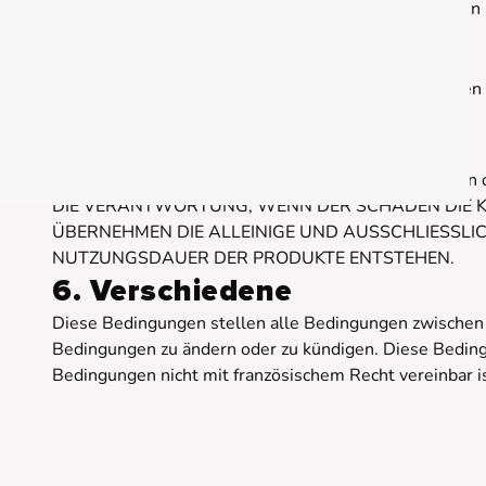
Wir verwenden die auf unserer Website gesammelten Da
Mail klicken, sobald er verfügbar ist.
e. Garantiebeschränkung
Die Garantien in Abschnitt 3 gelten nur für Sie, könn
werden.
5. Verantwortlichkeiten
LE CLOSET kann unter keinen Umständen für Schäde
DIE VERANTWORTUNG, WENN DER SCHADEN DIE KO
ÜBERNEHMEN DIE ALLEINIGE UND AUSSCHLIESSL
NUTZUNGSDAUER DER PRODUKTE ENTSTEHEN.
6. Verschiedene
Diese Bedingungen stellen alle Bedingungen zwischen
Bedingungen zu ändern oder zu kündigen. Diese Beding
Bedingungen nicht mit französischem Recht vereinbar is