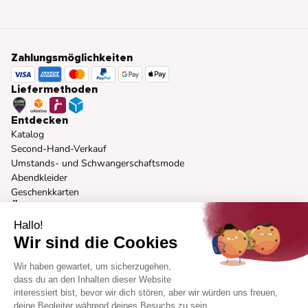
Zahlungsmöglichkeiten
Liefermethoden
Entdecken
Katalog
Second-Hand-Verkauf
Umstands- und Schwangerschaftsmode
Abendkleider
Geschenkkarten
Über uns
Unsere Vision
Hallo!
Unsere Marken
Wir sind die Cookies
Verantwortungsvolle Mode
Presse
Wir haben gewartet, um sicherzugehen,
Körperformen
dass du an den Inhalten dieser Website
Markenbotschafter-Programm
interessiert bist, bevor wir dich stören, aber wir würden uns freuen,
Hilfe
deine Begleiter während deines Besuchs zu sein...