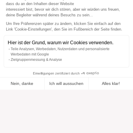
dass du an den Inhalten dieser Website
interessiert bist, bevor wir dich stören, aber wir würden uns freuen,
deine Begleiter während deines Besuchs zu sein...
Um Ihre Präferenzen später zu ändern, klicken Sie einfach auf den
Link 'Cookie-Einstellungen', den Sie im Fußbereich der Seite finden.
Hier ist der Grund, warum wir Cookies verwenden.
Teile Analysen, Werbedaten, Nutzerdaten und personalisierte
Werbedaten mit Google
Zielgruppenmessung & Analyse
Einwilligungen zertifiziert durch
Nein, danke
Ich will aussuchen
Alles klar!
Zur Wishlist
Hinzugefügt zu "".
Zu einer Liste hinzufügen
Ansehen
hinzugefügt
Axeptio consent
Einwilligungsmanagementplattform: Passen Sie Ihre Optionen 
Unsere Plattform ermöglicht es Ihnen, Ihre Datenschutzeinstell
Hilfe
Über uns
Hilfe & Support
Unsere Marken