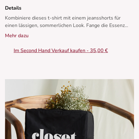
Details
Kombiniere dieses t-shirt mit einem jeansshorts für
einen lässigen, sommerlichen Look. Fange die Essenz
sonniger Tage mit Stil ein.
Mehr dazu
• Bedrucktes T-shirt mit Muster
Im Second Hand Verkauf kaufen - 35,00 €
• Weite und lässige Passform
• Kurzarm
• Klassischer Rundhalsausschnitt
• Originaler Druckdetails