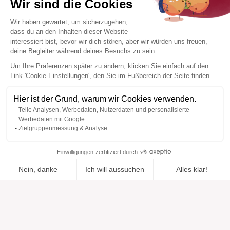
Wir sind die Cookies
Wir haben gewartet, um sicherzugehen,
dass du an den Inhalten dieser Website
interessiert bist, bevor wir dich stören, aber wir würden uns freuen,
deine Begleiter während deines Besuchs zu sein...
Um Ihre Präferenzen später zu ändern, klicken Sie einfach auf den
Link 'Cookie-Einstellungen', den Sie im Fußbereich der Seite finden.
Hier ist der Grund, warum wir Cookies verwenden.
Teile Analysen, Werbedaten, Nutzerdaten und personalisierte
Werbedaten mit Google
Zielgruppenmessung & Analyse
Einwilligungen zertifiziert durch
Nein, danke
Ich will aussuchen
Alles klar!
Zur Wishlist
Hinzugefügt zu "".
Zu einer Liste hinzufügen
Ansehen
hinzugefügt
Axeptio consent
Einwilligungsmanagementplattform: Passen Sie Ihre Optionen 
Unsere Plattform ermöglicht es Ihnen, Ihre Datenschutzeinstell
Hilfe
Über uns