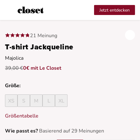
Jetzt entdecken
21 Meinung
T-shirt Jackqueline
Majolica
39,00 €
0€ mit Le Closet
Größe:
XS
S
M
L
XL
Größentabelle
Wie passt es?
Basierend auf 29 Meinungen