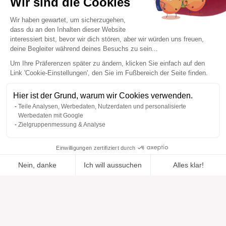
Wir sind die Cookies
Wir haben gewartet, um sicherzugehen,
dass du an den Inhalten dieser Website
interessiert bist, bevor wir dich stören, aber wir würden uns freuen,
deine Begleiter während deines Besuchs zu sein...
Um Ihre Präferenzen später zu ändern, klicken Sie einfach auf den
Link 'Cookie-Einstellungen', den Sie im Fußbereich der Seite finden.
Hier ist der Grund, warum wir Cookies verwenden.
Teile Analysen, Werbedaten, Nutzerdaten und personalisierte
Werbedaten mit Google
Zielgruppenmessung & Analyse
Einwilligungen zertifiziert durch
Nein, danke
Ich will aussuchen
Alles klar!
Zur Wishlist
Hinzugefügt zu "".
Zu einer Liste hinzufügen
Ansehen
hinzugefügt
Axeptio consent
Einwilligungsmanagementplattform: Passen Sie Ihre Optionen 
Unsere Plattform ermöglicht es Ihnen, Ihre Datenschutzeinstell
Hilfe
Über uns