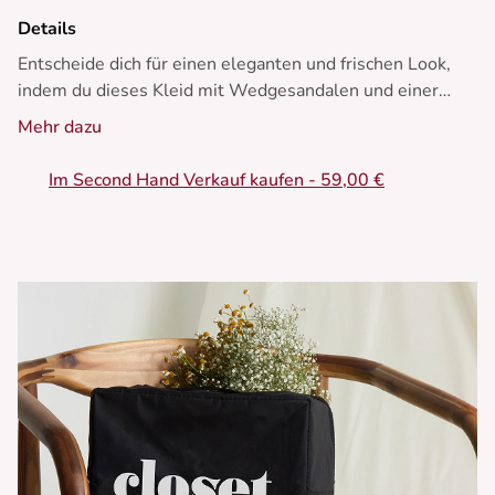
Details
Entscheide dich für einen eleganten und frischen Look,
indem du dieses Kleid mit Wedgesandalen und einer
Korbtasche für einen sommerlichen Ausflug kombinierst.
Mehr dazu
• Punktmuster Kleid
Im Second Hand Verkauf kaufen - 59,00 €
• Herz-Ausschnitt
• Rüschen-Träger
• Elastischer Tailleneinsatz
• Schlitze an der Seite