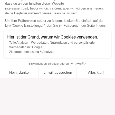
dass du an den Inhalten dieser Website
interessiert bist, bevor wir dich stören, aber wir würden uns freuen,
deine Begleiter während deines Besuchs zu sein...
Um Ihre Präferenzen später zu ändern, klicken Sie einfach auf den
Link 'Cookie-Einstellungen', den Sie im Fußbereich der Seite finden.
Hier ist der Grund, warum wir Cookies verwenden.
Teile Analysen, Werbedaten, Nutzerdaten und personalisierte
Werbedaten mit Google
Zielgruppenmessung & Analyse
Einwilligungen zertifiziert durch
Nein, danke
Ich will aussuchen
Alles klar!
Zur Wishlist
Hinzugefügt zu "".
Zu einer Liste hinzufügen
Ansehen
hinzugefügt
Axeptio consent
Einwilligungsmanagementplattform: Passen Sie Ihre Optionen 
Unsere Plattform ermöglicht es Ihnen, Ihre Datenschutzeinstell
Hilfe
Über uns
Hilfe & Support
Unsere Marken