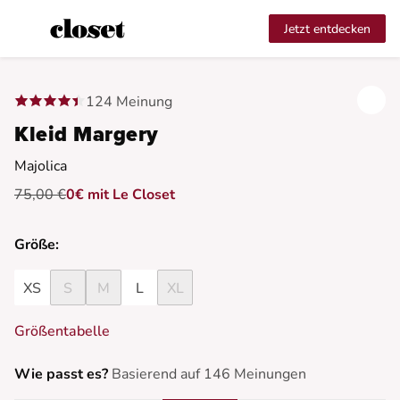
Jetzt entdecken
124 Meinung
Kleid Margery
Majolica
75,00 €
0€ mit Le Closet
Größe:
XS
S
M
L
XL
Größentabelle
Wie passt es?
Basierend auf 146 Meinungen