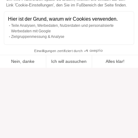
Link 'Cookie-Einstellungen', den Sie im Fußbereich der Seite finden.
Hier ist der Grund, warum wir Cookies verwenden.
Teile Analysen, Werbedaten, Nutzerdaten und personalisierte
Werbedaten mit Google
Zielgruppenmessung & Analyse
Einwilligungen zertifiziert durch
Nein, danke
Ich will aussuchen
Alles klar!
Zur Wishlist
Hinzugefügt zu "".
Zu einer Liste hinzufügen
Ansehen
hinzugefügt
Axeptio consent
Einwilligungsmanagementplattform: Passen Sie Ihre Optionen 
Unsere Plattform ermöglicht es Ihnen, Ihre Datenschutzeinstell
Hilfe
Über uns
Hilfe & Support
Unsere Marken
Kontakt
Bewertungen
Cookie-Einstellungen
Unsere Vision
Verantwortungsbewusste Mode