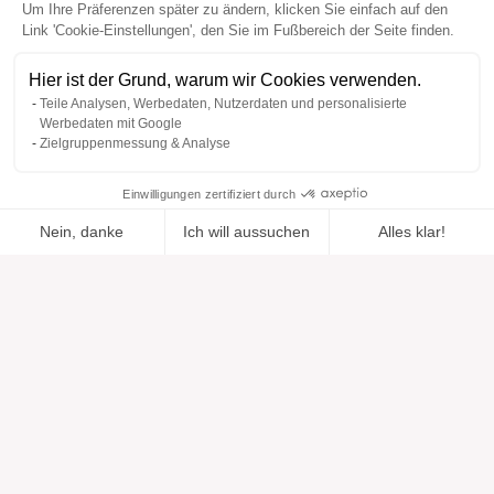
Um Ihre Präferenzen später zu ändern, klicken Sie einfach auf den
Link 'Cookie-Einstellungen', den Sie im Fußbereich der Seite finden.
Hier ist der Grund, warum wir Cookies verwenden.
Teile Analysen, Werbedaten, Nutzerdaten und personalisierte
Werbedaten mit Google
Zielgruppenmessung & Analyse
Einwilligungen zertifiziert durch
Nein, danke
Ich will aussuchen
Alles klar!
Zur Wishlist
Hinzugefügt zu "".
Zu einer Liste hinzufügen
Ansehen
hinzugefügt
Axeptio consent
Einwilligungsmanagementplattform: Passen Sie Ihre Optionen 
Unsere Plattform ermöglicht es Ihnen, Ihre Datenschutzeinstell
Hilfe
Über uns
Hilfe & Support
Unsere Marken
Kontakt
Bewertungen
Cookie-Einstellungen
Unsere Vision
Verantwortungsbewusste Mode