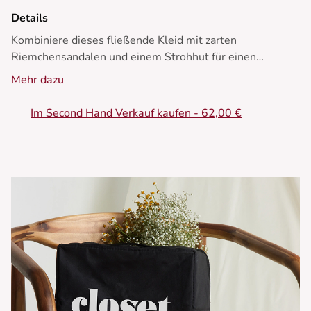
Details
Kombiniere dieses fließende Kleid mit zarten
Riemchensandalen und einem Strohhut für einen
schicken Sommerlook.
Mehr dazu
• Fließendes langes Kleid
Im Second Hand Verkauf kaufen - 62,00 €
• Verstellbare feine Träger
• Flatternder V-Ausschnitt
• Elegantes Tupfendesign
• Zarte Rüschen auf der Vorderseite