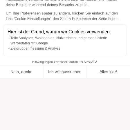
deine Begleiter während deines Besuchs zu sein...
Um Ihre Präferenzen später zu ändern, klicken Sie einfach auf den
Link 'Cookie-Einstellungen', den Sie im Fußbereich der Seite finden.
Hier ist der Grund, warum wir Cookies verwenden.
Teile Analysen, Werbedaten, Nutzerdaten und personalisierte
Werbedaten mit Google
Zielgruppenmessung & Analyse
Einwilligungen zertifiziert durch
Nein, danke
Ich will aussuchen
Alles klar!
Zur Wishlist
Hinzugefügt zu "".
Zu einer Liste hinzufügen
Ansehen
hinzugefügt
Axeptio consent
Einwilligungsmanagementplattform: Passen Sie Ihre Optionen 
Unsere Plattform ermöglicht es Ihnen, Ihre Datenschutzeinstell
Hilfe
Über uns
Hilfe & Support
Unsere Marken
Kontakt
Bewertungen