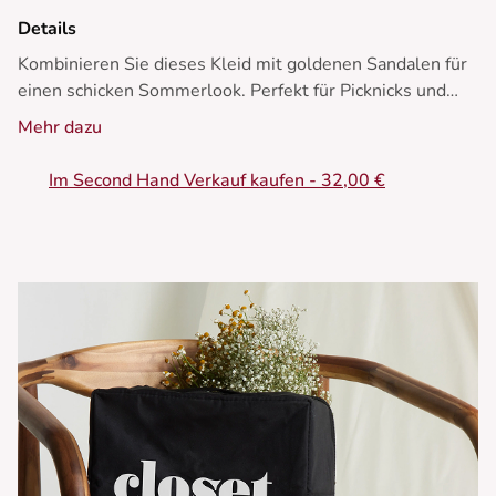
Details
Kombinieren Sie dieses Kleid mit goldenen Sandalen für
einen schicken Sommerlook. Perfekt für Picknicks und
lässige Ausflüge.
Mehr dazu
- Kleid mit Wickeloptik
Im Second Hand Verkauf kaufen - 32,00 €
- V-Ausschnitt
- Voluminöse Ärmel
- Länge bis zum mittleren Oberschenkel
- Florales Muster