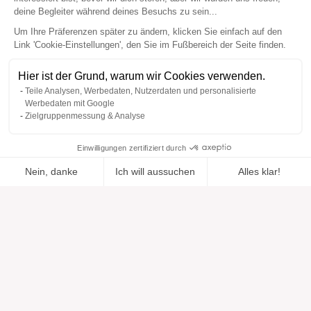
deine Begleiter während deines Besuchs zu sein...
Um Ihre Präferenzen später zu ändern, klicken Sie einfach auf den
Link 'Cookie-Einstellungen', den Sie im Fußbereich der Seite finden.
Hier ist der Grund, warum wir Cookies verwenden.
Teile Analysen, Werbedaten, Nutzerdaten und personalisierte
Werbedaten mit Google
Zielgruppenmessung & Analyse
Einwilligungen zertifiziert durch
Nein, danke
Ich will aussuchen
Alles klar!
Zur Wishlist
Hinzugefügt zu "".
Zu einer Liste hinzufügen
Ansehen
hinzugefügt
Axeptio consent
Einwilligungsmanagementplattform: Passen Sie Ihre Optionen 
Unsere Plattform ermöglicht es Ihnen, Ihre Datenschutzeinstell
Hilfe
Über uns
Hilfe & Support
Unsere Marken
Kontakt
Bewertungen