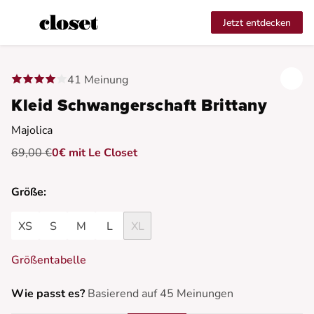
Jetzt entdecken
41 Meinung
Kleid Schwangerschaft Brittany
Majolica
69,00 €
0€ mit Le Closet
Größe:
XS
S
M
L
XL
Größentabelle
Wie passt es?
Basierend auf 45 Meinungen