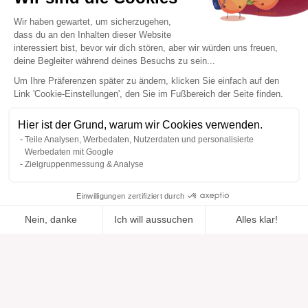
Wir haben gewartet, um sicherzugehen,
dass du an den Inhalten dieser Website
interessiert bist, bevor wir dich stören, aber wir würden uns freuen,
deine Begleiter während deines Besuchs zu sein...
Um Ihre Präferenzen später zu ändern, klicken Sie einfach auf den
Link 'Cookie-Einstellungen', den Sie im Fußbereich der Seite finden.
Hier ist der Grund, warum wir Cookies verwenden.
Teile Analysen, Werbedaten, Nutzerdaten und personalisierte
Werbedaten mit Google
Zielgruppenmessung & Analyse
Einwilligungen zertifiziert durch
Nein, danke
Ich will aussuchen
Alles klar!
Zur Wishlist
Hinzugefügt zu "".
Zu einer Liste hinzufügen
Ansehen
hinzugefügt
Axeptio consent
Einwilligungsmanagementplattform: Passen Sie Ihre Optionen 
Unsere Plattform ermöglicht es Ihnen, Ihre Datenschutzeinstell
Hilfe
Über uns