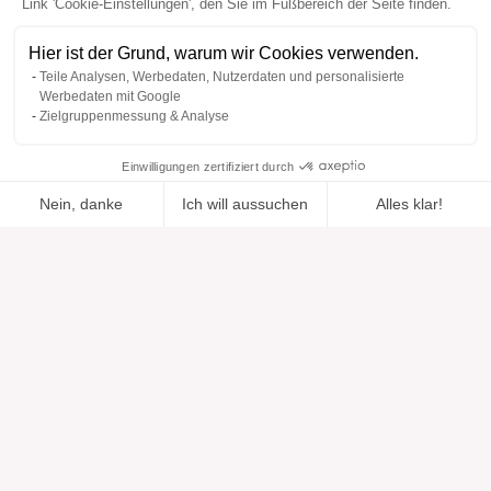
Link 'Cookie-Einstellungen', den Sie im Fußbereich der Seite finden.
Hier ist der Grund, warum wir Cookies verwenden.
Teile Analysen, Werbedaten, Nutzerdaten und personalisierte
Werbedaten mit Google
Zielgruppenmessung & Analyse
Einwilligungen zertifiziert durch
Nein, danke
Ich will aussuchen
Alles klar!
Zur Wishlist
Hinzugefügt zu "".
Zu einer Liste hinzufügen
Ansehen
hinzugefügt
Axeptio consent
Einwilligungsmanagementplattform: Passen Sie Ihre Optionen 
Unsere Plattform ermöglicht es Ihnen, Ihre Datenschutzeinstell
Hilfe
Über uns
Hilfe & Support
Unsere Marken
Kontakt
Bewertungen
Cookie-Einstellungen
Unsere Vision
Verantwortungsbewusste Mode
Serviceleistungen
Presse