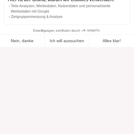
Teile Analysen, Werbedaten, Nutzerdaten und personalisierte
Werbedaten mit Google
Zielgruppenmessung & Analyse
Einwilligungen zertifiziert durch
Nein, danke
Ich will aussuchen
Alles klar!
Zur Wishlist
Hinzugefügt zu "".
Zu einer Liste hinzufügen
Ansehen
hinzugefügt
Axeptio consent
Einwilligungsmanagementplattform: Passen Sie Ihre Optionen 
Unsere Plattform ermöglicht es Ihnen, Ihre Datenschutzeinstell
Hilfe
Über uns
Hilfe & Support
Unsere Marken
Kontakt
Bewertungen
Cookie-Einstellungen
Unsere Vision
Verantwortungsbewusste Mode
Serviceleistungen
Presse
Figurtypen
Katalog
Schwangerschaftsmode mieten