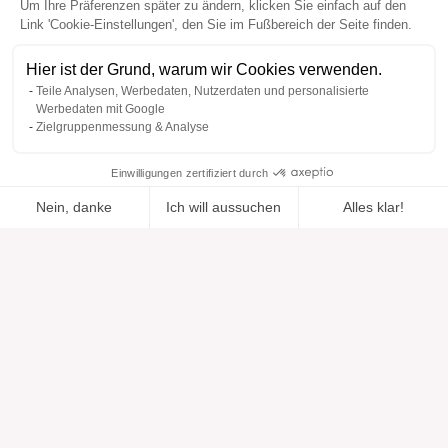
Um Ihre Präferenzen später zu ändern, klicken Sie einfach auf den
Link 'Cookie-Einstellungen', den Sie im Fußbereich der Seite finden.
Hier ist der Grund, warum wir Cookies verwenden.
Teile Analysen, Werbedaten, Nutzerdaten und personalisierte
Werbedaten mit Google
Zielgruppenmessung & Analyse
Einwilligungen zertifiziert durch
Nein, danke
Ich will aussuchen
Alles klar!
Zur Wishlist
Hinzugefügt zu "".
Zu einer Liste hinzufügen
Ansehen
hinzugefügt
Axeptio consent
Einwilligungsmanagementplattform: Passen Sie Ihre Optionen 
Unsere Plattform ermöglicht es Ihnen, Ihre Datenschutzeinstell
Hilfe
Über uns
Hilfe & Support
Unsere Marken
Kontakt
Bewertungen
Cookie-Einstellungen
Unsere Vision
Verantwortungsbewusste Mode