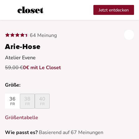
Jetzt entdecken
64 Meinung
Arie-Hose
Atelier Evene
59,00 €
0€ mit Le Closet
Größe:
36
38
40
FR
FR
FR
Größentabelle
Wie passt es?
Basierend auf 67 Meinungen