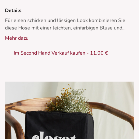
Details
Für einen schicken und lässigen Look kombinieren Sie
diese Hose mit einer leichten, einfarbigen Bluse und
Sandalen mit Absätzen. Diese Hose ist perfekt für
Mehr dazu
sonnige Tage und wird Sie den ganzen Sommer über
stilvoll begleiten.
Im Second Hand Verkauf kaufen - 11,00 €
- Gestreifte Hose
- Lockere, fließende Passform
- Elastischer Bund
- Seitentaschen
- Gestreiftes Muster