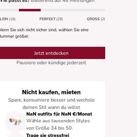
Wie passt es?
Basierend auf 46 Meinungen
LEIN
(16)
PERFEKT
(28)
GROSS
(2)
enn Sie sich nicht sicher sind, wählen Sie eine
ummer größer.
Jetzt entdecken
Pausiere oder kündige jederzeit
Nicht kaufen, mieten
Spare, konsumiere besser und wechsle
deinen Stil wann du willst
NaN outfits für NaN €/Monat
Wähle aus tausenden Styles
von Größe 34 bis 50.
Trage sie stressfrei