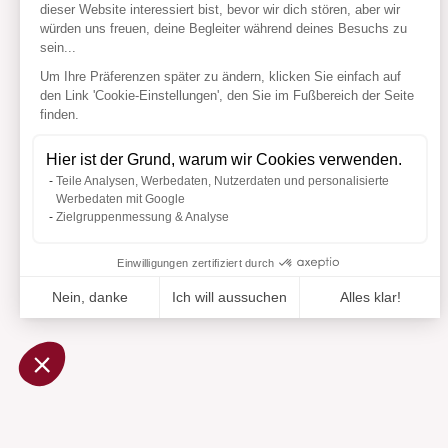
dieser Website interessiert bist, bevor wir dich stören, aber wir
würden uns freuen, deine Begleiter während deines Besuchs zu
sein...
Um Ihre Präferenzen später zu ändern, klicken Sie einfach auf
den Link 'Cookie-Einstellungen', den Sie im Fußbereich der Seite
finden.
Hier ist der Grund, warum wir Cookies verwenden.
Teile Analysen, Werbedaten, Nutzerdaten und personalisierte
Werbedaten mit Google
Zielgruppenmessung & Analyse
Einwilligungen zertifiziert durch
Nein, danke
Ich will aussuchen
Alles klar!
Axeptio consent
Einwilligungsmanagementplattform: Passen Sie Ihre Option
Unsere Plattform ermöglicht es Ihnen, Ihre Datenschutzeinst
Hinzuge
Zu