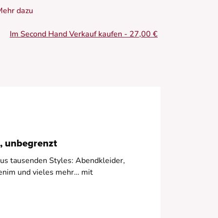
chicken und modernen Winterlook.
Mehr dazu
 Jacquard-Rock
Im Second Hand Verkauf kaufen - 27,00 €
 Kurzer Trapezschnitt
 Reißverschluss
 Goldene Druckknöpfe
 Bedrucktes Muster
, unbegrenzt
aus tausenden Styles: Abendkleider,
nim und vieles mehr… mit