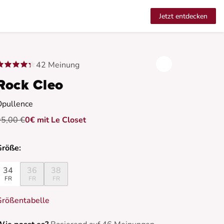
Jetzt entdecken
42 Meinung
Rock Cleo
Opullence
95,00 €
0€ mit Le Closet
Größe:
34
36
38
FR
FR
FR
Größentabelle