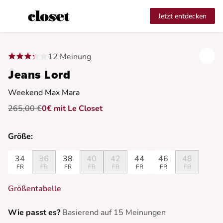
Jetzt entdecken
12 Meinung
Jeans Lord
Weekend Max Mara
265,00 €
0€ mit Le Closet
Größe:
34
36
38
40
42
44
46
48
FR
FR
FR
FR
FR
FR
FR
FR
Größentabelle
Wie passt es?
Basierend auf 15 Meinungen