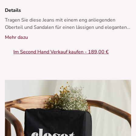
Details
Tragen Sie diese Jeans mit einem eng anliegenden
Oberteil und Sandalen für einen lässigen und eleganten
Sommerlook.
Mehr dazu
- Weit geschnittene Jeans
Im Second Hand Verkauf kaufen - 189,00 €
- Halbhohe Taille
- Weites, lockeres Bein
- Verkürzter Saum oberhalb des Knöchels
- Blumenstickereien und Makramee-Spitze