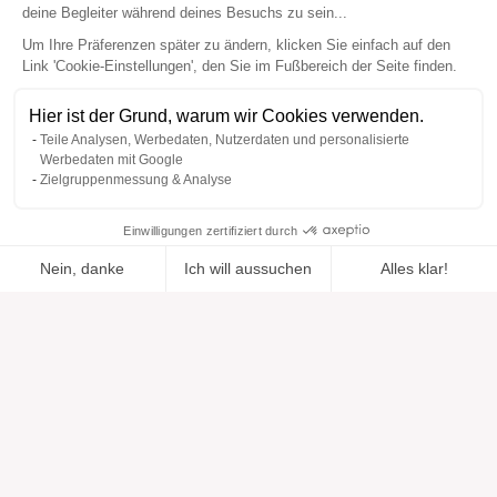
deine Begleiter während deines Besuchs zu sein...
Um Ihre Präferenzen später zu ändern, klicken Sie einfach auf den
Link 'Cookie-Einstellungen', den Sie im Fußbereich der Seite finden.
Hier ist der Grund, warum wir Cookies verwenden.
Teile Analysen, Werbedaten, Nutzerdaten und personalisierte
Werbedaten mit Google
Zielgruppenmessung & Analyse
Einwilligungen zertifiziert durch
Nein, danke
Ich will aussuchen
Alles klar!
Zur Wishlist
Hinzugefügt zu "".
Zu einer Liste hinzufügen
Ansehen
hinzugefügt
Axeptio consent
Einwilligungsmanagementplattform: Passen Sie Ihre Optionen 
Unsere Plattform ermöglicht es Ihnen, Ihre Datenschutzeinstell
Hilfe
Über uns
Hilfe & Support
Unsere Marken
Kontakt
Bewertungen