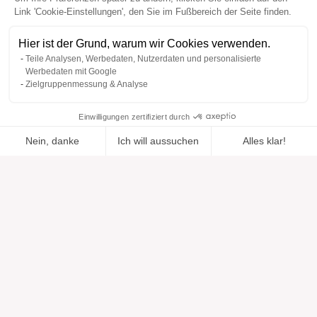
Link 'Cookie-Einstellungen', den Sie im Fußbereich der Seite finden.
Hier ist der Grund, warum wir Cookies verwenden.
Teile Analysen, Werbedaten, Nutzerdaten und personalisierte
Werbedaten mit Google
Zielgruppenmessung & Analyse
Einwilligungen zertifiziert durch
Nein, danke
Ich will aussuchen
Alles klar!
Zur Wishlist
Hinzugefügt zu "".
Zu einer Liste hinzufügen
Ansehen
hinzugefügt
Axeptio consent
Einwilligungsmanagementplattform: Passen Sie Ihre Optionen 
Unsere Plattform ermöglicht es Ihnen, Ihre Datenschutzeinstell
Hilfe
Über uns
Hilfe & Support
Unsere Marken
Kontakt
Bewertungen
Cookie-Einstellungen
Unsere Vision
Verantwortungsbewusste Mode