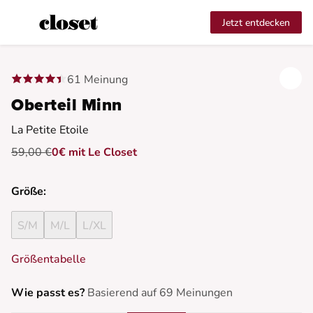
Jetzt entdecken
61 Meinung
Oberteil Minn
La Petite Etoile
59,00 €
0€ mit Le Closet
Größe:
S/M
M/L
L/XL
Größentabelle
Wie passt es?
Basierend auf 69 Meinungen