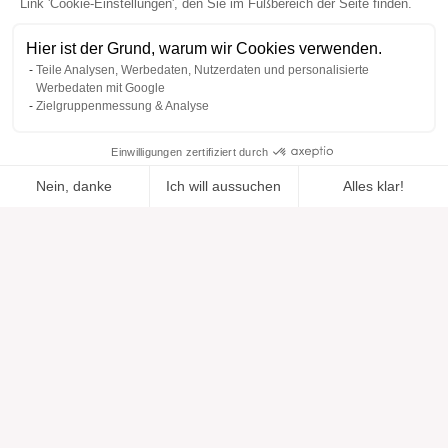
Link 'Cookie-Einstellungen', den Sie im Fußbereich der Seite finden.
Hier ist der Grund, warum wir Cookies verwenden.
Teile Analysen, Werbedaten, Nutzerdaten und personalisierte
Werbedaten mit Google
Zielgruppenmessung & Analyse
Einwilligungen zertifiziert durch
Nein, danke
Ich will aussuchen
Alles klar!
Zur Wishlist
Hinzugefügt zu "".
Zu einer Liste hinzufügen
Ansehen
hinzugefügt
Axeptio consent
Einwilligungsmanagementplattform: Passen Sie Ihre Optionen 
Unsere Plattform ermöglicht es Ihnen, Ihre Datenschutzeinstell
Hilfe
Über uns
Hilfe & Support
Unsere Marken
Kontakt
Bewertungen
Cookie-Einstellungen
Unsere Vision
Verantwortungsbewusste Mode
Serviceleistungen
Presse