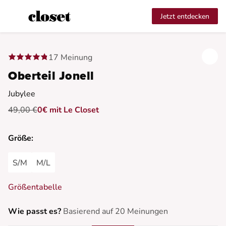
Jetzt entdecken
17 Meinung
Oberteil Jonell
Jubylee
49,00 €
0€ mit Le Closet
Größe:
S/M
M/L
Größentabelle
Wie passt es?
Basierend auf 20 Meinungen