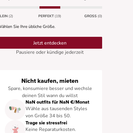
LEIN
(2)
PERFEKT
(19)
GROSS
(0)
ählen Sie Ihre übliche Größe.
Jetzt entdecken
Pausiere oder kündige jederzeit
Nicht kaufen, mieten
Spare, konsumiere besser und wechsle
deinen Stil wann du willst
NaN outfits für NaN €/Monat
Wähle aus tausenden Styles
von Größe 34 bis 50.
Trage sie stressfrei
Keine Reparaturkosten.