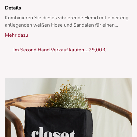
Details
Kombinieren Sie dieses vibrierende Hemd mit einer eng
anliegenden weißen Hose und Sandalen für einen
sommerlichen Look. Fügen Sie goldene Ohrringe für
Mehr dazu
einen Hauch von Eleganz hinzu.
Im Second Hand Verkauf kaufen - 29,00 €
- Hemd mit kurzen Ärmeln
- Leicht lockerer Schnitt
- Klassischer Hemdkragen
- Knopfverschluss vorne
- Streifen- und Fruchtdruck