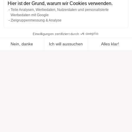
Hier ist der Grund, warum wir Cookies verwenden.
Teile Analysen, Werbedaten, Nutzerdaten und personalisierte
Werbedaten mit Google
Zielgruppenmessung & Analyse
Einwilligungen zertifiziert durch
Nein, danke
Ich will aussuchen
Alles klar!
Zur Wishlist
Hinzugefügt zu "".
Zu einer Liste hinzufügen
Ansehen
hinzugefügt
Axeptio consent
Einwilligungsmanagementplattform: Passen Sie Ihre Optionen 
Unsere Plattform ermöglicht es Ihnen, Ihre Datenschutzeinstell
Hilfe
Über uns
Hilfe & Support
Unsere Marken
Kontakt
Bewertungen
Cookie-Einstellungen
Unsere Vision
Verantwortungsbewusste Mode
Serviceleistungen
Presse
Figurtypen