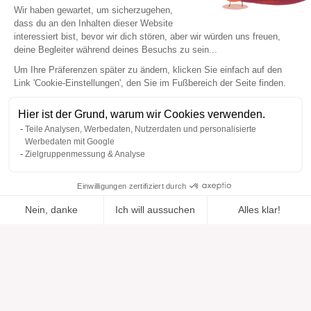
Wir haben gewartet, um sicherzugehen,
dass du an den Inhalten dieser Website
interessiert bist, bevor wir dich stören, aber wir würden uns freuen,
deine Begleiter während deines Besuchs zu sein...
Um Ihre Präferenzen später zu ändern, klicken Sie einfach auf den
Link 'Cookie-Einstellungen', den Sie im Fußbereich der Seite finden.
Hier ist der Grund, warum wir Cookies verwenden.
Teile Analysen, Werbedaten, Nutzerdaten und personalisierte
Werbedaten mit Google
Zielgruppenmessung & Analyse
Einwilligungen zertifiziert durch
Nein, danke
Ich will aussuchen
Alles klar!
Zur Wishlist
Hinzugefügt zu "".
Zu einer Liste hinzufügen
Ansehen
hinzugefügt
Axeptio consent
Einwilligungsmanagementplattform: Passen Sie Ihre Optionen 
Unsere Plattform ermöglicht es Ihnen, Ihre Datenschutzeinstell
Hilfe
Über uns