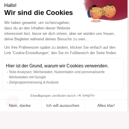
Hallo!
Wir sind die Cookies
Wir haben gewartet, um sicherzugehen,
dass du an den Inhalten dieser Website
interessiert bist, bevor wir dich stören, aber wir würden uns freuen,
deine Begleiter während deines Besuchs zu sein...
Um Ihre Präferenzen später zu ändern, klicken Sie einfach auf den
Link 'Cookie-Einstellungen', den Sie im Fußbereich der Seite finden.
Hier ist der Grund, warum wir Cookies verwenden.
Teile Analysen, Werbedaten, Nutzerdaten und personalisierte
Werbedaten mit Google
Zielgruppenmessung & Analyse
Einwilligungen zertifiziert durch
Nein, danke
Ich will aussuchen
Alles klar!
Zur Wishlist
Hinzugefügt zu "".
Zu einer Liste hinzufügen
Ansehen
hinzugefügt
Axeptio consent
Einwilligungsmanagementplattform: Passen Sie Ihre Optionen 
Unsere Plattform ermöglicht es Ihnen, Ihre Datenschutzeinstell