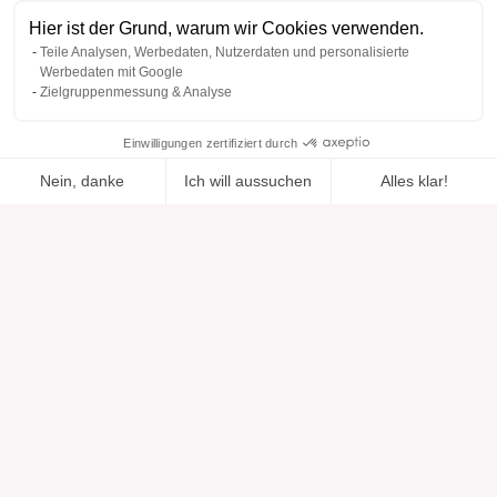
Hier ist der Grund, warum wir Cookies verwenden.
Teile Analysen, Werbedaten, Nutzerdaten und personalisierte
Werbedaten mit Google
Zielgruppenmessung & Analyse
Einwilligungen zertifiziert durch
Nein, danke
Ich will aussuchen
Alles klar!
Zur Wishlist
Hinzugefügt zu "".
Zu einer Liste hinzufügen
Ansehen
hinzugefügt
Axeptio consent
Einwilligungsmanagementplattform: Passen Sie Ihre Optionen 
Unsere Plattform ermöglicht es Ihnen, Ihre Datenschutzeinstell
Hilfe
Über uns
Hilfe & Support
Unsere Marken
Kontakt
Bewertungen
Cookie-Einstellungen
Unsere Vision
Verantwortungsbewusste Mode
Serviceleistungen
Presse
Figurtypen