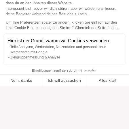
dass du an den Inhalten dieser Website
interessiert bist, bevor wir dich stören, aber wir würden uns freuen,
deine Begleiter während deines Besuchs zu sein...
Um Ihre Präferenzen später zu ändern, klicken Sie einfach auf den
Link 'Cookie-Einstellungen', den Sie im Fußbereich der Seite finden.
Hier ist der Grund, warum wir Cookies verwenden.
Teile Analysen, Werbedaten, Nutzerdaten und personalisierte
Werbedaten mit Google
Zielgruppenmessung & Analyse
Einwilligungen zertifiziert durch
Nein, danke
Ich will aussuchen
Alles klar!
Zur Wishlist
Hinzugefügt zu "".
Zu einer Liste hinzufügen
Ansehen
hinzugefügt
Axeptio consent
Einwilligungsmanagementplattform: Passen Sie Ihre Optionen 
Unsere Plattform ermöglicht es Ihnen, Ihre Datenschutzeinstell
Hilfe
Über uns
Hilfe & Support
Unsere Marken