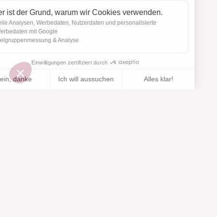
Hier ist der Grund, warum wir Cookies verwenden.
Teile Analysen, Werbedaten, Nutzerdaten und personalisierte
Werbedaten mit Google
Zielgruppenmessung & Analyse
Einwilligungen zertifiziert durch
Nein, danke
Ich will aussuchen
Alles klar!
Zur Wishlist
Hinzugefügt zu "".
Zu einer Liste hinzufügen
Ansehen
hinzugefügt
Axeptio consent
Einwilligungsmanagementplattform: Passen Sie Ihre Optionen 
Unsere Plattform ermöglicht es Ihnen, Ihre Datenschutzeinstell
Hilfe
Über uns
Hilfe & Support
Unsere Marken
Kontakt
Bewertungen
Cookie-Einstellungen
Unsere Vision
Verantwortungsbewusste Mode
Serviceleistungen
Presse
Figurtypen