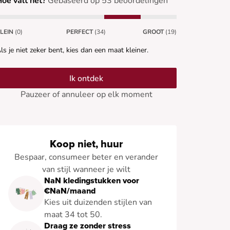
oe valt het?
Gebaseerd op 53 beoordelingen
LEIN
(0)
PERFECT
(34)
GROOT
(19)
ls je niet zeker bent, kies dan een maat kleiner.
Ik ontdek
Pauzeer of annuleer op elk moment
Koop niet, huur
Bespaar, consumeer beter en verander
van stijl wanneer je wilt
NaN kledingstukken voor
€NaN/maand
Kies uit duizenden stijlen van
maat 34 tot 50.
Draag ze zonder stress