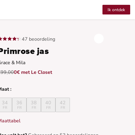
Ik ontdek
47 beoordeling
Primrose jas
race & Mila
€99,00
0€ met Le Closet
aat :
34
36
38
40
42
FR
FR
FR
FR
FR
Maattabel