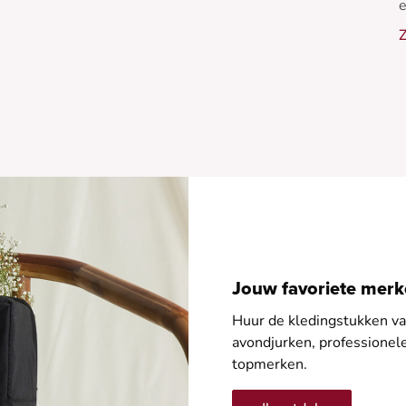
e
P
Z
-
-
Jouw favoriete merke
Huur de kledingstukken van
avondjurken, professione
topmerken.