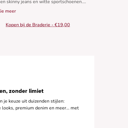
en skinny jeans en witte sportschoenen.
erfect voor zomeravonden.
ie meer
- Denim bomberjack
Kopen bij de Braderie - €19,00
 Slanke pasvorm
- Lange mouwen
- Overhemdkraag
 Klepzakken aan de voorkant
n, zonder limiet
 je keuze uit duizenden stijlen:
le looks, premium denim en meer… met