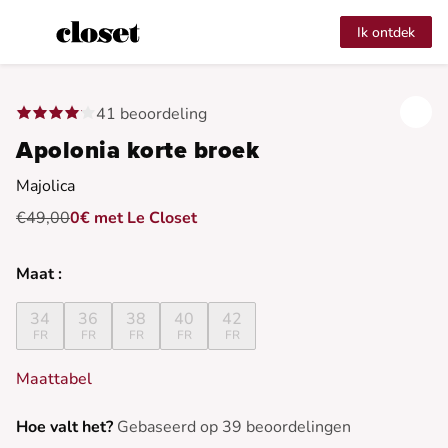
Ik ontdek
41 beoordeling
Apolonia korte broek
Majolica
€49,00
0€ met Le Closet
Maat :
34
36
38
40
42
FR
FR
FR
FR
FR
Maattabel
Hoe valt het?
Gebaseerd op 39 beoordelingen