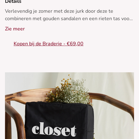
Details
Verlevendig je zomer met deze jurk door deze te
combineren met gouden sandalen en een rieten tas voor
een levendige en stijlvolle look.
Zie meer
• Korte jurk
Kopen bij de Braderie - €69,00
• V-hals
• Korte mouwen
• Geknoopte taille
• Geprinte motieven