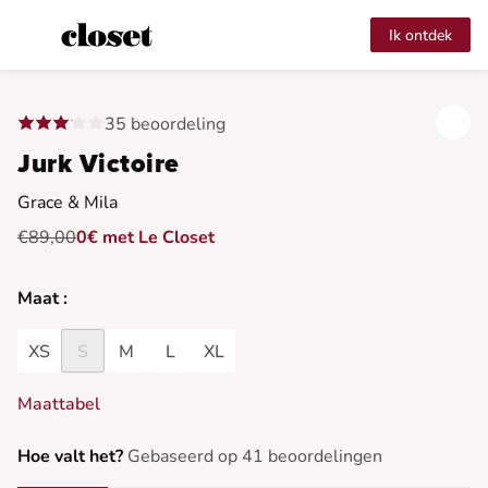
Ik ontdek
35 beoordeling
Jurk Victoire
Grace & Mila
€89,00
0€ met Le Closet
Maat :
XS
S
M
L
XL
Maattabel
Hoe valt het?
Gebaseerd op 41 beoordelingen