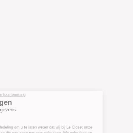
Ga door zonder toestemming
Wij zorgen
voor uw gegevens
Een korte mededeling om u te laten weten dat wij bij Le Closet onze
eigen cookies en die van onze partners gebruiken. We gebruiken ze