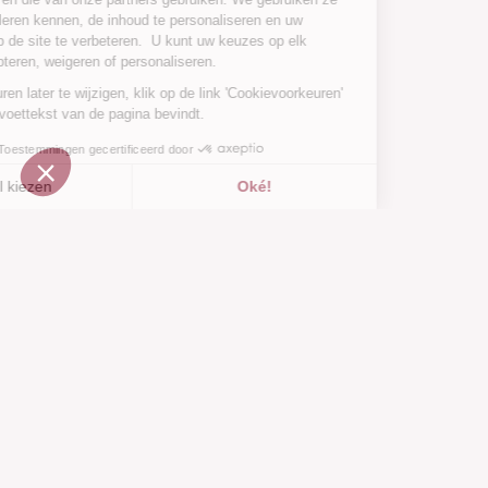
om u beter te leren kennen, de inhoud te personaliseren en uw
surfervaring op de site te verbeteren. U kunt uw keuzes op elk
moment accepteren, weigeren of personaliseren.
Om je voorkeuren later te wijzigen, klik op de link 'Cookievoorkeuren'
die zich in de voettekst van de pagina bevindt.
Toestemmingen gecertificeerd door
Ik wil kiezen
Oké!
Toegevoegd aan
Toegevoegd aan ""
Toevoegen aan een lijst
Zie
verlanglijstje
Axeptio consent
Toestemmingsbeheerplatform: Personaliseer uw opties
Ons platform stelt u in staat om uw privacy-instellingen naar 
Klantenservice
Over ons
Hulpcentrum
Onze merken
Neem contact met ons op
Beoordelingen
Cookievoorkeuren
Onze visie
Verantwoorde mode
Diensten
Media en pers