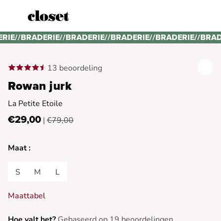
ERIE
//
BRADERIE
//
BRADERIE
//
BRADERIE
//
BRADERIE
//
BRAD
13 beoordeling
Rowan jurk
La Petite Etoile
€29,00
|
€79,00
Maat :
S
M
L
Maattabel
Hoe valt het?
Gebaseerd op 19 beoordelingen